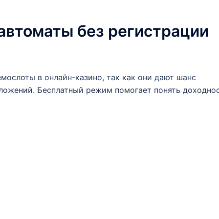
 автоматы без регистрации
мослоты в онлайн-казино, так как они дают шанс
вложений. Бесплатный режим помогает понять доходно