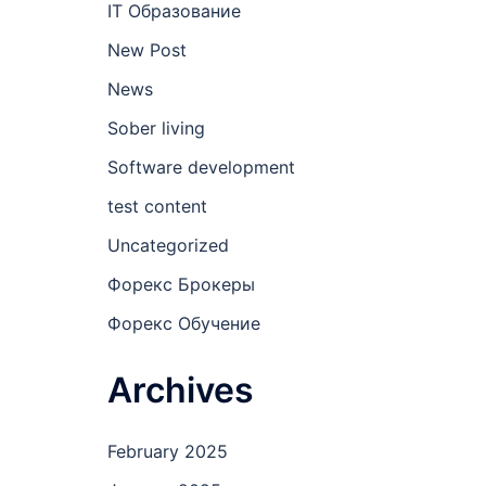
IT Образование
New Post
News
Sober living
Software development
test content
Uncategorized
Форекс Брокеры
Форекс Обучение
Archives
February 2025