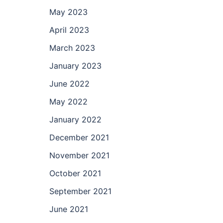
May 2023
April 2023
March 2023
January 2023
June 2022
May 2022
January 2022
December 2021
November 2021
October 2021
September 2021
June 2021