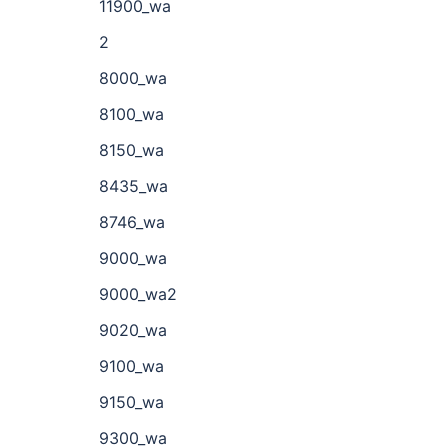
11900_wa
2
8000_wa
8100_wa
8150_wa
8435_wa
8746_wa
9000_wa
9000_wa2
9020_wa
9100_wa
9150_wa
9300_wa