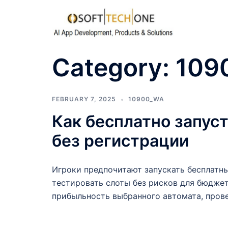
Skip
to
content
Category:
109
FEBRUARY 7, 2025
10900_WA
Как бесплатно запуст
без регистрации
Игроки предпочитают запускать бесплатны
тестировать слоты без рисков для бюдже
прибыльность выбранного автомата, прове