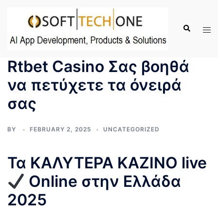
Skip
to
Search
Tog
content
men
Rtbet Casino Σας βοηθά
να πετύχετε τα όνειρά
σας
BY
FEBRUARY 2, 2025
UNCATEGORIZED
Τα ΚΑΛΥΤΕΡΑ ΚΑΖΙΝΟ live
Online στην Ελλάδα
2025