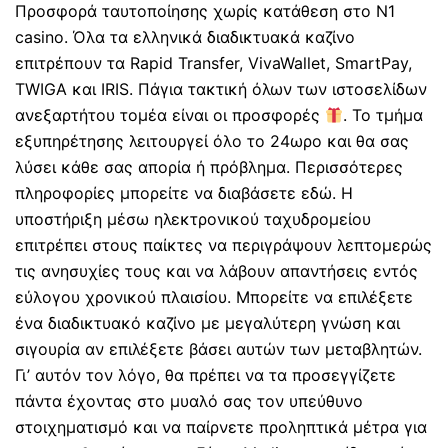
Προσφορά ταυτοποίησης χωρίς κατάθεση στο N1
casino. Όλα τα ελληνικά διαδικτυακά καζίνο
επιτρέπουν τα Rapid Transfer, VivaWallet, SmartPay,
TWIGA και IRIS. Πάγια τακτική όλων των ιστοσελίδων
ανεξαρτήτου τομέα είναι οι προσφορές
. Το τμήμα
εξυπηρέτησης λειτουργεί όλο το 24ωρο και θα σας
λύσει κάθε σας απορία ή πρόβλημα. Περισσότερες
πληροφορίες μπορείτε να διαβάσετε εδώ. Η
υποστήριξη μέσω ηλεκτρονικού ταχυδρομείου
επιτρέπει στους παίκτες να περιγράψουν λεπτομερώς
τις ανησυχίες τους και να λάβουν απαντήσεις εντός
εύλογου χρονικού πλαισίου. Μπορείτε να επιλέξετε
ένα διαδικτυακό καζίνο με μεγαλύτερη γνώση και
σιγουρία αν επιλέξετε βάσει αυτών των μεταβλητών.
Γι’ αυτόν τον λόγο, θα πρέπει να τα προσεγγίζετε
πάντα έχοντας στο μυαλό σας τον υπεύθυνο
στοιχηματισμό και να παίρνετε προληπτικά μέτρα για