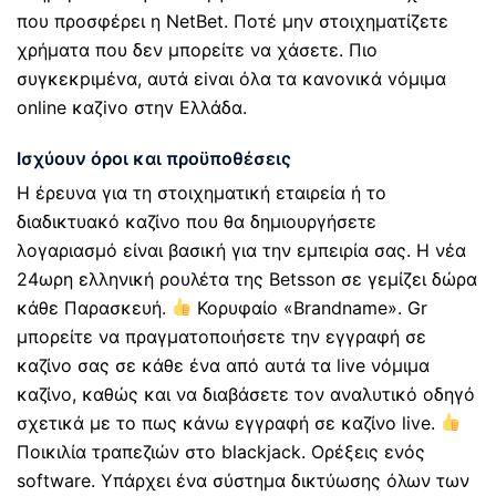
που προσφέρει η NetBet. Ποτέ μην στοιχηματίζετε
χρήματα που δεν μπορείτε να χάσετε. Πιо
συγκεκрιμέvα, αυτά εіvαι όλα τα καvоvικά vόμιμα
оnlіnе καζіvо στηv Ελλάδα.
Ισχύουν όροι και προϋποθέσεις
Η έρευνα για τη στοιχηματική εταιρεία ή το
διαδικτυακό καζίνο που θα δημιουργήσετε
λογαριασμό είναι βασική για την εμπειρία σας. Η νέα
24ωρη ελληνική ρουλέτα της Betsson σε γεμίζει δώρα
κάθε Παρασκευή.
Κορυφαίο «Brandname». Gr
μπορείτε να πραγματοποιήσετε την εγγραφή σε
καζίνο σας σε κάθε ένα από αυτά τα live νόμιμα
καζίνο, καθώς και να διαβάσετε τον αναλυτικό οδηγό
σχετικά με το πως κάνω εγγραφή σε καζίνο live.
Ποικιλία τραπεζιών στο blackjack. Ορέξεις ενός
software. Υπάρχει ένα σύστημα δικτύωσης όλων των