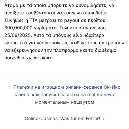
Άτομα με τα οποία μπορείτε να συνομιλήσετε, να
ανοίξετε κουβέντα και να κοινωνικοποιηθείτε.
Συνήθως η ΓΤΑ μετράει το payout σε περίπου
300,000,000 γυρίσματα. Τελευταία ανανέωση
25/09/2025. Αυτά τα μπόνους είναι ιδιαίτερα
ελκυστικά για νέους παίκτες, καθώς τους επιτρέπουν
να εξερευνήσουν την πλατφόρμα και τα διαθέσιμα
παιχνίδια χωρίς ρίσκο.
Post
Платежи на игроцком онлайн-сервисе Он-Икс
navigation
казино: как запускать слоты на real money с
моментальным кешаутом
Online-Casinos: Was für ein Fehler!