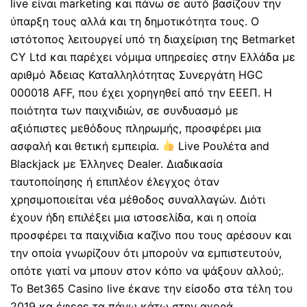
live είναι marketing και πάνω σε αυτό βασίζουν την
ύπαρξη τους αλλά και τη δημοτικότητα τους. Ο
ιστότοπος λειτουργεί υπό τη διαχείριση της Betmarket
CY Ltd και παρέχει νόμιμα υπηρεσίες στην Ελλάδα με
αριθμό Άδειας Καταλληλότητας Συνεργάτη HGC
000018 AFF, που έχει χορηγηθεί από την ΕΕΕΠ. Η
ποιότητα των παιχνιδιών, σε συνδυασμό με
αξιόπιστες μεθόδους πληρωμής, προσφέρει μια
ασφαλή και θετική εμπειρία.
Live Ρουλέτα and
Blackjack με Έλληνες Dealer. Διαδικασία
ταυτοποίησης ή επιπλέον έλεγχος όταν
χρησιμοποιείται νέα μέθοδος συναλλαγών. Διότι
έχουν ήδη επιλέξει μια ιστοσελίδα, και η οποία
προσφέρει τα παιχνίδια καζίνο που τους αρέσουν και
την οποία γνωρίζουν ότι μπορούν να εμπιστευτούν,
οπότε γιατί να μπουν στον κόπο να ψάξουν αλλού;.
To Bet365 Casino live έκανε την είσοδο στα τέλη του
2019 κα έφερε τα πάνω κάτω στην αγορά.