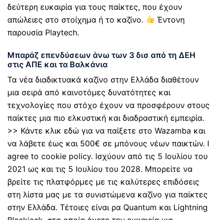
δεύτερη ευκαιρία για τους παίκτες, που έχουν
απώλειες στο στοίχημα ή το καζίνο.
Έντονη
παρουσία Playtech.
Μπαράζ επενδύσεων άνω των 3 δισ από τη ΔΕΗ
στις ΑΠΕ και τα Βαλκάνια
Τα νέα διαδικτυακά καζίνο στην Ελλάδα διαθέτουν
μια σειρά από καινοτόμες δυνατότητες και
τεχνολογίες που στόχο έχουν να προσφέρουν στους
παίκτες μια πιο ελκυστική και διαδραστική εμπειρία.
>> Κάντε κλικ εδώ για να παίξετε στο Wazamba και
να λάβετε έως και 500€ σε μπόνους νέων παικτών. I
agree to cookie policy. Ισχύουν από τις 5 Ιουλίου του
2021 ως και τις 5 Ιουλίου του 2028. Μπορείτε να
βρείτε τις πλατφόρμες με τις καλύτερες επιδόσεις
στη λίστα μας με τα συνιστώμενα καζίνο για παίκτες
στην Ελλάδα. Τέτοιες είναι ρα Quantum και Lightning
Blackjack, στα οποία έχετε την ευκαιρία για