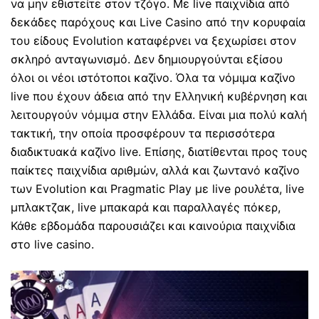
να μην εθιστείτε στον τζόγο. Με live παιχνίδια από
δεκάδες παρόχους και Live Casino από την κορυφαία
του είδους Evolution καταφέρνει να ξεχωρίσει στον
σκληρό ανταγωνισμό. Δεν δημιουργούνται εξίσου
όλοι οι νέοι ιστότοποι καζίνο. Όλα τα νόμιμα καζίνο
live που έχουν άδεια από την Ελληνική κυβέρνηση και
λειτουργούν νόμιμα στην Ελλάδα. Είναι μια πολύ καλή
τακτική, την οποία προσφέρουν τα περισσότερα
διαδικτυακά καζίνο live. Επίσης, διατίθενται προς τους
παίκτες παιχνίδια αριθμών, αλλά και ζωντανό καζίνο
των Evolution και Pragmatic Play με live ρουλέτα, live
μπλακτζακ, live μπακαρά και παραλλαγές πόκερ,
Κάθε εβδομάδα παρουσιάζει και καινούρια παιχνίδια
στο live casino.