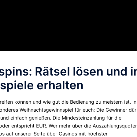
spins: Rätsel lösen und i
spiele erhalten
reifen können und wie gut die Bedienung zu meistern ist. In
sonderes Weihnachtsgewinnspiel für euch: Die Gewinner dür
und einfach genießen. Die Mindesteinzahlung für die
 oder entspricht EUR. Wer mehr über die Auszahlungsquote
nfos auf unserer Seite über Casinos mit höchster