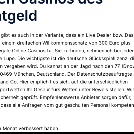
htgeld
 gibt es auch in der Variante, dass ein Live Dealer bzw. Das
 einem dreifachen Willkommensschatz von 300 Euro plus
egale Online Casinos für Sie zu finden, nehmen ich bei jede
 Lupe. Die wichtigste ist die deutsche Glücksspiellizenz, d
rn vergeben wird. Du kannst an der Jagd nach den 77. IDn
469 München, Deutschland. Der Datenschutzbeauftragte 
 Co. Hier empfiehlt es sich, auf die unterschiedlichen
ortwetten Ihr Gespür fürs Wetten unter Beweis stellen. Wi
icherheit geprüft. Empfehlenswerte Anbieter sorgen dafür,
 dass alle Anfragen vom gut geschulten Personal kompeten