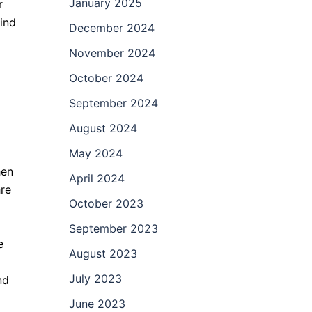
January 2025
r
ind
December 2024
November 2024
October 2024
September 2024
August 2024
May 2024
hen
April 2024
hre
October 2023
September 2023
e
August 2023
July 2023
nd
June 2023