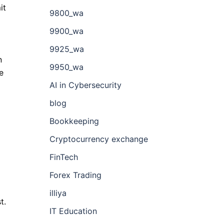
it
9800_wa
9900_wa
9925_wa
n
9950_wa
e
AI in Cybersecurity
blog
Bookkeeping
Cryptocurrency exchange
FinTech
Forex Trading
illiya
t.
IT Education