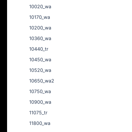
10020_wa
10170_wa
10200_wa
10360_wa
10440_tr
10450_wa
10520_wa
10650_wa2
10750_wa
10900_wa
11075_tr
11800_wa