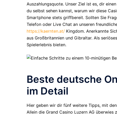
Auszahlungsquote. Unser Ziel ist es, dir ein
du selbst sehen kannst, warum wir diese Casi
Smartphone stets griffbereit. Sollten Sie Fra
Telefon oder Live Chat an unseren freundlic
https://kaernten.at/
Kingdom. Anerkannte Sich
aus Großbritannien und Gibraltar. Als seriös
Spielerlebnis bieten.
Beste deutsche Onl
im Detail
Hier geben wir dir fünf weitere Tipps, mit de
Allein die Grand Casino Luzern AG überwies 