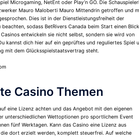
iel Microgaming, NetEnt oder Play’n GO. Die Schauspieler
tzwerker Mauro Maloberti Mauro Mittendrin getroffen und m
esprochen. Dies ist in der Dienstleistungsfreiheit der
u beachten, sodass BetRivers Canada beim Start einen Blic
 Casinos entwickeln sie nicht selbst, sondern sie wird von
Du kannst dich hier auf ein geprüftes und reguliertes Spiel 
ng mit dem Glücksspielstaatsvertrag steht.
nte Casino Themen
 auf eine Lizenz achten und das Angebot mit den eigenen
er unterschiedlichen Wettoptionen pro sportlichem Event
nnen fünf Werktagen. Kann das Casino eine Lizenz aus
die dort erzielt werden, komplett steuerfrei. Auf welche