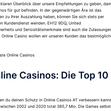
en klaren Überblick über unsere Empfehlungen zu geben, dam
nos für gut befinden. In der gegenwärtigen Ära ist das
gen zu Ihrer Auszahlung haben, können Sie sich stets per
hen Kundendienst wenden. EH12 9DQ, United
erheits und Seriositätsmerkmale sind auch die Zulassunge
es Online Casino wollen wir unseren Kunden das bestmöglich
ine Casinos: Die Top 10
nen du deinen Schutz in Online Casinos AT verbessern kanns
zwischen 2002 und 2020 total 385,7 Mio. Die Games selbst