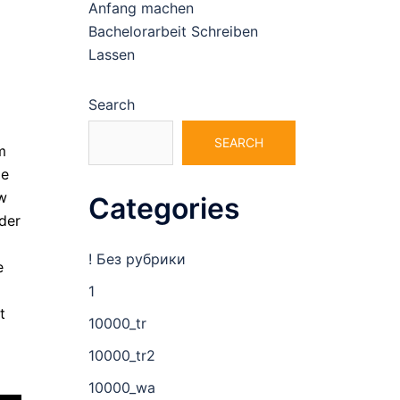
Anfang machen
Bachelorarbeit Schreiben
Lassen
Search
SEARCH
m
ie
ow
Categories
der
! Без рубрики
e
1
t
10000_tr
10000_tr2
10000_wa