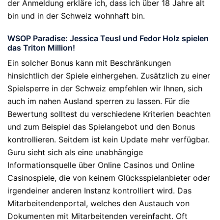
der Anmeldung erkläre ich, dass ich über 18 Jahre alt
bin und in der Schweiz wohnhaft bin.
WSOP Paradise: Jessica Teusl und Fedor Holz spielen
das Triton Million!
Ein solcher Bonus kann mit Beschränkungen
hinsichtlich der Spiele einhergehen. Zusätzlich zu einer
Spielsperre in der Schweiz empfehlen wir Ihnen, sich
auch im nahen Ausland sperren zu lassen. Für die
Bewertung solltest du verschiedene Kriterien beachten
und zum Beispiel das Spielangebot und den Bonus
kontrollieren. Seitdem ist kein Update mehr verfügbar.
Guru sieht sich als eine unabhängige
Informationsquelle über Online Casinos und Online
Casinospiele, die von keinem Glücksspielanbieter oder
irgendeiner anderen Instanz kontrolliert wird. Das
Mitarbeitendenportal, welches den Austauch von
Dokumenten mit Mitarbeitenden vereinfacht. Oft