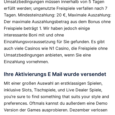
Umsatzbedingungen müssen innerhalb von 5 Tagen
erfüllt werden; ungenutzte Freispiele verfallen nach 7
Tagen. Mindesteinzahlung: 20 €, Maximale Auszahlung:
Der maximale Auszahlungsbetrag aus dem Bonus ohne
Freispiele beträgt 1. Wir haben jedoch einige
interessante Boni mit und ohne
Einzahlungsvoraussetzung für Sie gefunden. Es gibt
auch viele Casinos wie N1 Casino, die Freispiele ohne
Umsatzbedingungen anbieten, wenn Sie eine
Einzahlung vornehmen.
Ihre Aktivierungs E Mail wurde versendet
Mit einer großen Auswahl an erstklassigen Spielen,
inklusive Slots, Tischspiele, und Live Dealer Spiele,
you’re sure to find something that suits your style and
preferences. Oftmals kannst du außerdem eine Demo
Version der Games ausprobieren. Dezember verlosen