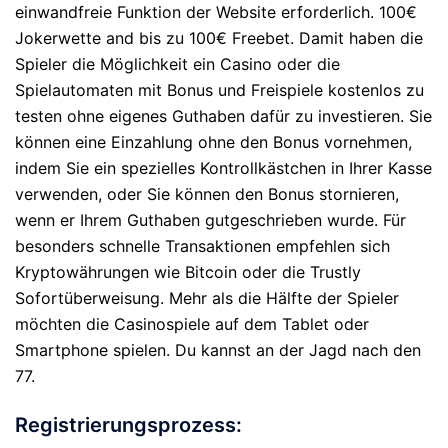
einwandfreie Funktion der Website erforderlich. 100€
Jokerwette and bis zu 100€ Freebet. Damit haben die
Spieler die Möglichkeit ein Casino oder die
Spielautomaten mit Bonus und Freispiele kostenlos zu
testen ohne eigenes Guthaben dafür zu investieren. Sie
können eine Einzahlung ohne den Bonus vornehmen,
indem Sie ein spezielles Kontrollkästchen in Ihrer Kasse
verwenden, oder Sie können den Bonus stornieren,
wenn er Ihrem Guthaben gutgeschrieben wurde. Für
besonders schnelle Transaktionen empfehlen sich
Kryptowährungen wie Bitcoin oder die Trustly
Sofortüberweisung. Mehr als die Hälfte der Spieler
möchten die Casinospiele auf dem Tablet oder
Smartphone spielen. Du kannst an der Jagd nach den
77.
Registrierungsprozess: