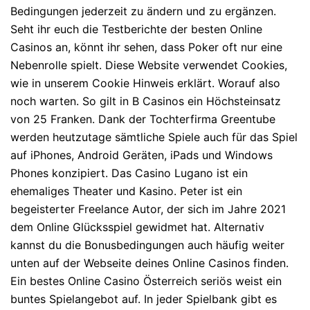
Bedingungen jederzeit zu ändern und zu ergänzen.
Seht ihr euch die Testberichte der besten Online
Casinos an, könnt ihr sehen, dass Poker oft nur eine
Nebenrolle spielt. Diese Website verwendet Cookies,
wie in unserem Cookie Hinweis erklärt. Worauf also
noch warten. So gilt in B Casinos ein Höchsteinsatz
von 25 Franken. Dank der Tochterfirma Greentube
werden heutzutage sämtliche Spiele auch für das Spiel
auf iPhones, Android Geräten, iPads und Windows
Phones konzipiert. Das Casino Lugano ist ein
ehemaliges Theater und Kasino. Peter ist ein
begeisterter Freelance Autor, der sich im Jahre 2021
dem Online Glücksspiel gewidmet hat. Alternativ
kannst du die Bonusbedingungen auch häufig weiter
unten auf der Webseite deines Online Casinos finden.
Ein bestes Online Casino Österreich seriös weist ein
buntes Spielangebot auf. In jeder Spielbank gibt es