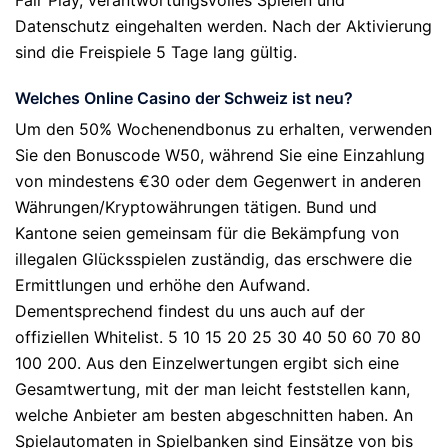
Fair Play, verantwortungsvolles Spielen und
Datenschutz eingehalten werden. Nach der Aktivierung
sind die Freispiele 5 Tage lang gültig.
Welches Online Casino der Schweiz ist neu?
Um den 50% Wochenendbonus zu erhalten, verwenden
Sie den Bonuscode W50, während Sie eine Einzahlung
von mindestens €30 oder dem Gegenwert in anderen
Währungen/Kryptowährungen tätigen. Bund und
Kantone seien gemeinsam für die Bekämpfung von
illegalen Glücksspielen zuständig, das erschwere die
Ermittlungen und erhöhe den Aufwand.
Dementsprechend findest du uns auch auf der
offiziellen Whitelist. 5 10 15 20 25 30 40 50 60 70 80
100 200. Aus den Einzelwertungen ergibt sich eine
Gesamtwertung, mit der man leicht feststellen kann,
welche Anbieter am besten abgeschnitten haben. An
Spielautomaten in Spielbanken sind Einsätze von bis