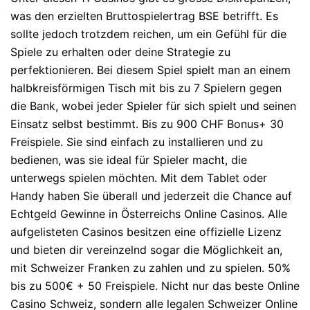
was den erzielten Bruttospielertrag BSE betrifft. Es
sollte jedoch trotzdem reichen, um ein Gefühl für die
Spiele zu erhalten oder deine Strategie zu
perfektionieren. Bei diesem Spiel spielt man an einem
halbkreisförmigen Tisch mit bis zu 7 Spielern gegen
die Bank, wobei jeder Spieler für sich spielt und seinen
Einsatz selbst bestimmt. Bis zu 900 CHF Bonus+ 30
Freispiele. Sie sind einfach zu installieren und zu
bedienen, was sie ideal für Spieler macht, die
unterwegs spielen möchten. Mit dem Tablet oder
Handy haben Sie überall und jederzeit die Chance auf
Echtgeld Gewinne in Österreichs Online Casinos. Alle
aufgelisteten Casinos besitzen eine offizielle Lizenz
und bieten dir vereinzelnd sogar die Möglichkeit an,
mit Schweizer Franken zu zahlen und zu spielen. 50%
bis zu 500€ + 50 Freispiele. Nicht nur das beste Online
Casino Schweiz, sondern alle legalen Schweizer Online