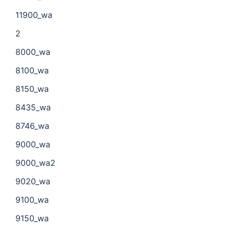
11900_wa
2
8000_wa
8100_wa
8150_wa
8435_wa
8746_wa
9000_wa
9000_wa2
9020_wa
9100_wa
9150_wa